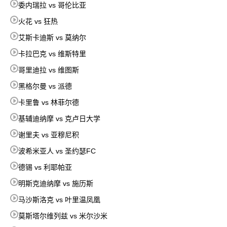
委内瑞拉 vs 哥伦比亚
火花 vs 狂热
艾斯卡迪斯 vs 莫纳尔
卡拉巴克 vs 维斯特里
哥里迪拉 vs 维图斯
黑格尔曼 vs 派德
卡里鲁 vs 林菲尔德
基辅迪纳摩 vs 克卢日大学
谢里夫 vs 亚穆尼积
波希米亚人 vs 圣约瑟FC
德锡 vs 利耶帕亚
明斯克迪纳摩 vs 施历斯
马沙斯洛克 vs 叶里温凤凰
莫斯塔尔维列兹 vs 米尔沙米