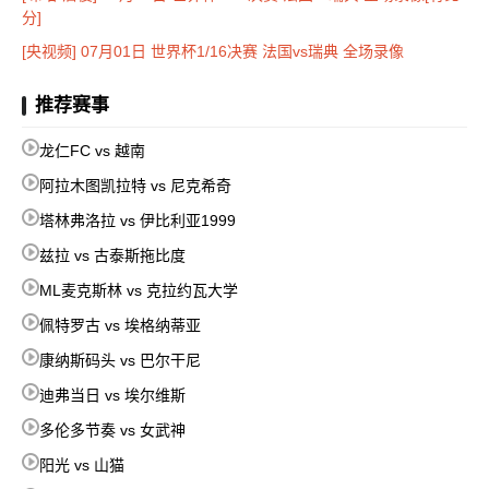
分]
[央视频] 07月01日 世界杯1/16决赛 法国vs瑞典 全场录像
推荐赛事
龙仁FC vs 越南
阿拉木图凯拉特 vs 尼克希奇
塔林弗洛拉 vs 伊比利亚1999
兹拉 vs 古泰斯拖比度
ML麦克斯林 vs 克拉约瓦大学
佩特罗古 vs 埃格纳蒂亚
康纳斯码头 vs 巴尔干尼
迪弗当日 vs 埃尔维斯
多伦多节奏 vs 女武神
阳光 vs 山猫