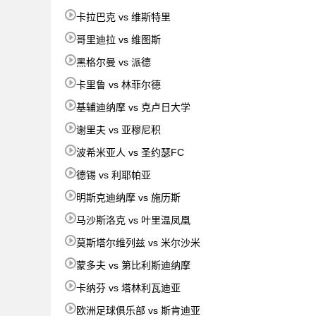
卡拉巴克 vs 维斯特里
哥里迪拉 vs 维图斯
黑格尔曼 vs 派德
卡里鲁 vs 林菲尔德
基辅迪纳摩 vs 克卢日大学
谢里夫 vs 亚穆尼积
波希米亚人 vs 圣约瑟FC
德锡 vs 利耶帕亚
明斯克迪纳摩 vs 施历斯
马沙斯洛克 vs 叶里温凤凰
莫斯塔尔维列兹 vs 米尔沙米
蒙多夫 vs 第比利斯迪纳摩
卡纳芬 vs 塔林利瓦迪亚
欧洲足球俱乐部 vs 斯肯迪亚