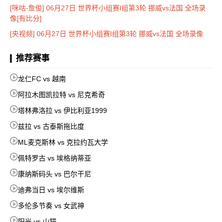
[咪咕-詹俊] 06月27日 世界杯小组赛I组第3轮 挪威vs法国 全场录
像[有比分]
[央视频] 06月27日 世界杯小组赛I组第3轮 挪威vs法国 全场录像
推荐赛事
龙仁FC vs 越南
阿拉木图凯拉特 vs 尼克希奇
塔林弗洛拉 vs 伊比利亚1999
兹拉 vs 古泰斯拖比度
ML麦克斯林 vs 克拉约瓦大学
佩特罗古 vs 埃格纳蒂亚
康纳斯码头 vs 巴尔干尼
迪弗当日 vs 埃尔维斯
多伦多节奏 vs 女武神
阳光 vs 山猫