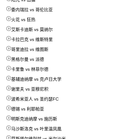
委内瑞拉 vs 哥伦比亚
火花 vs 狂热
艾斯卡迪斯 vs 莫纳尔
卡拉巴克 vs 维斯特里
哥里迪拉 vs 维图斯
黑格尔曼 vs 派德
卡里鲁 vs 林菲尔德
基辅迪纳摩 vs 克卢日大学
谢里夫 vs 亚穆尼积
波希米亚人 vs 圣约瑟FC
德锡 vs 利耶帕亚
明斯克迪纳摩 vs 施历斯
马沙斯洛克 vs 叶里温凤凰
莫斯塔尔维列兹 vs 米尔沙米